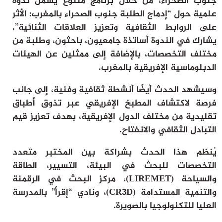
جنوب الصحراء، من خلال برنامج متنوع يشمل ندوة
علمية حول “إدماج الطلبة جنوب الصحراء بالمغرب: الأثر
على الروابط الثقافية وتعزيز العلاقات الثنائية”.
يشارك في الندوة أساتذة جامعيون، باحثون، وطلبة من
مختلف التخصصات، بالإضافة إلى ممثلين عن الهيئات
الدبلوماسية الإفريقية بالمغرب.
وسيشهد الحدث أيضًا أنشطة ثقافية وفنية، إلى جانب
فرصة لاكتشاف المطبخ الإفريقي عبر تذوق أطباق
تقليدية من مختلف الدول الإفريقية، بهدف تعزيز قيم
التبادل الثقافي والانفتاح.
يُنظم هذا الحدث بشراكة بين المختبر متعدد
التخصصات للبحث في البيئة، التسيير، الطاقة
والسياحة (LIREMET)، مركز البحث في الرقمنة
والتنمية المستدامة (CR3D)، ونادي “إقرأ” بالمدرسة
العليا للتكنولوجيا بالصويرة.