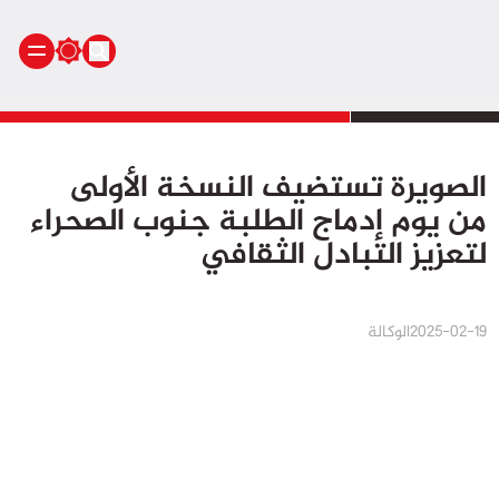
الرئيسية
الصويرة تستضيف النسخة الأولى
أنشطة ملكية
من يوم إدماج الطلبة جنوب الصحراء
أنشطة برلمانية
لتعزيز التبادل الثقافي
أخبار وطنية
أخبار دولية
سياسة
2025-02-19
الوكالة
مجتمع
اقتصاد
رياضة
صحة
بيئة