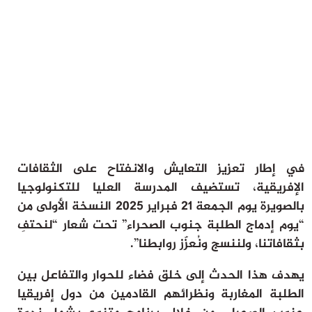
ثقافة وفن
منوعات
أرشيف
في إطار تعزيز التعايش والانفتاح على الثقافات
الإفريقية، تستضيف المدرسة العليا للتكنولوجيا
بالصويرة يوم الجمعة 21 فبراير 2025 النسخة الأولى من
“يوم إدماج الطلبة جنوب الصحراء” تحت شعار “لنحتفِ
بثقافاتنا، ولننسج ونُعزّز روابطنا”.
يهدف هذا الحدث إلى خلق فضاء للحوار والتفاعل بين
الطلبة المغاربة ونظرائهم القادمين من دول إفريقيا