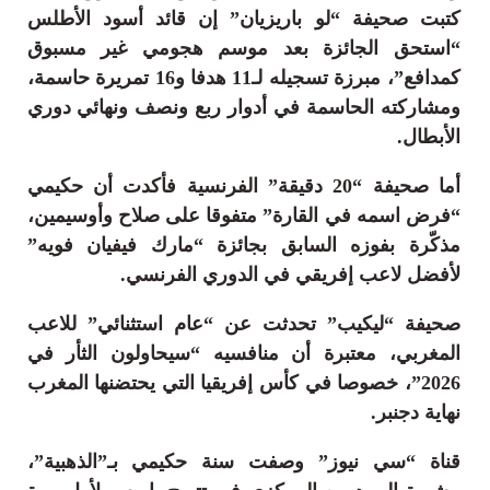
كتبت صحيفة “لو باريزيان” إن قائد أسود الأطلس
“استحق الجائزة بعد موسم هجومي غير مسبوق
كمدافع”، مبرزة تسجيله لـ11 هدفا و16 تمريرة حاسمة،
ومشاركته الحاسمة في أدوار ربع ونصف ونهائي دوري
الأبطال.
أما صحيفة “20 دقيقة” الفرنسية فأكدت أن حكيمي
“فرض اسمه في القارة” متفوقا على صلاح وأوسيمين،
مذكّرة بفوزه السابق بجائزة “مارك فيفيان فويه”
لأفضل لاعب إفريقي في الدوري الفرنسي.
صحيفة “ليكيب” تحدثت عن “عام استثنائي” للاعب
المغربي، معتبرة أن منافسيه “سيحاولون الثأر في
2026”، خصوصا في كأس إفريقيا التي يحتضنها المغرب
نهاية دجنبر.
قناة “سي نيوز” وصفت سنة حكيمي بـ”الذهبية”،