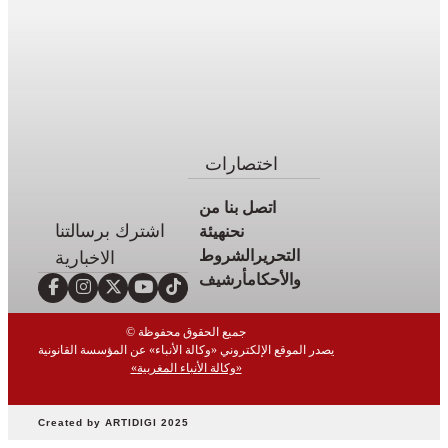
أخبار
وطنية
أخبار
دولية
سياسة
مجتمع
اختصارات
اقتصاد
اتصل بنا
من
رياضة
اشترك برسالتنا
نحن
هيئة
صحة
التحرير
الشروط
الاخبارية
بيئة
والأحكام
أرشيف
ثقافة
© جميع الحقوق محفوظة
وفن
يصدر الموقع الإلكتروني «وكالة الأنباء» عن المؤسسة القانونية
منوعات
«وكالة الأنباء المغربية»
أرشيف
Created by ARTIDIGI 2025