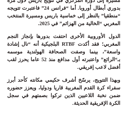
مشيرة إلى دوره المركزي في تتويج باريس لأول مرة
بدوري أبطال أوروبا. أما “فرانس 24” فاعتبرت تتويجه
“منطقيا” بالنظر إلى خماسية باريس ومسيرة المنتخب
المغربي “الخالية من الهزائم” في 2025.
الدول الأوروبية الأخرى احتفت بدورها بإنجاز النجم
المغربي؛ فقد أكدت RTBF البلجيكية أنه “نال إشادة
واسعة”، بينما وصفت الصحافة الهولندية موسمه
بـ“الرائع” واعتبرته أول مدافع منذ 52 عاما يحرز لقب
أفضل لاعب إفريقي.
وبهذا التتويج، يرسّخ أشرف حكيمي مكانته كأحد أبرز
سفراء كرة القدم المغربية قاريا ودوليا، ويعزز حضوره
ضمن نخبة اللاعبين الذين تركوا بصمتهم في سجل
الكرة الإفريقية الحديثة.