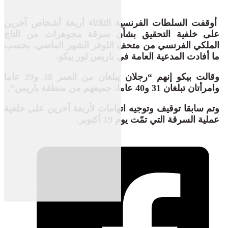
أوقفت السلطات الفرنسية الثلاثاء أربعة أشخاص آخرين
على خلفية التحقيق بشأن سرقة مجوهرات من التاج
الملكي الفرنسي من متحف اللوفر الشهر الماضي، بحسب
ما أفادت المدعية العامة في باريس لور بيكو.
وقالت بيكو إنهم “رجلان يبلغان من العمر 38 و39 عاما
وامرأتان تبلغان 31 و40 عاما، جميعهم من منطقة باريس”.
وتم سابقا توقيف وتوجيه اتهامات لأربعة آخرين على خلفية
عملية السرقة التي تمّت يوم 19 أكتوبر.