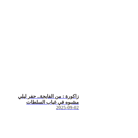
زاكورة : من الفايجة.. حفر ليلي
مشبوه في غياب السلطات
2025-09-02