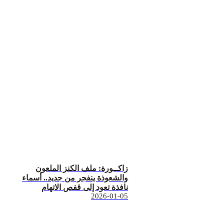
زاكــورة: ملف الكنز الملعون
والشعوذة ينفجر من جديد.. أسماء
نافذة تعود إلى قفص الاتهام
2026-01-05