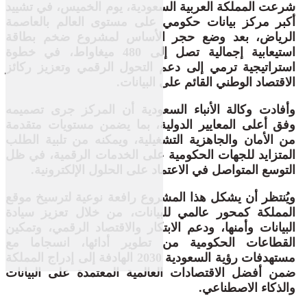
شرعت المملكة العربية السعودية، يوم الخميس، في تشييد
أكبر مركز بيانات حكومي على مستوى العالم بالعاصمة
الرياض، بعد وضع حجر الأساس لمشروع ضخم بطاقة
استيعابية إجمالية تصل إلى 480 ميغاواط، في خطوة
استراتيجية ترمي إلى دعم التحول الرقمي وتعزيز ركائز
الاقتصاد الوطني القائم على البيانات.
وأفادت وكالة الأنباء السعودية أن المركز جرى تصميمه
وفق أعلى المعايير الدولية، بما يضمن مستويات متقدمة
من الأمان والجاهزية التشغيلية، ويمكنه من تلبية الطلب
المتزايد للجهات الحكومية على الخدمات الرقمية، في ظل
التوسع المتواصل في الاعتماد على الحلول الإلكترونية.
ويُنتظر أن يشكل هذا المشروع رافعة نوعية لترسيخ موقع
المملكة كمحور عالمي للبيانات، من خلال تعزيز سيادة
البيانات وأمنها، ودعم الابتكار والاقتصاد الرقمي، وتمكين
القطاعات الحكومية من تطوير أدائها، انسجاما مع
مستهدفات رؤية السعودية 2030 الهادفة إلى إدراج المملكة
ضمن أفضل الاقتصادات العالمية المعتمدة على البيانات
والذكاء الاصطناعي.