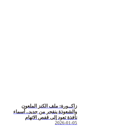
زاكــورة: ملف الكنز الملعون
والشعوذة ينفجر من جديد.. أسماء
نافذة تعود إلى قفص الاتهام
2026-01-05