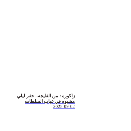
زاكورة : من الفايجة.. حفر ليلي
مشبوه في غياب السلطات
2025-09-02