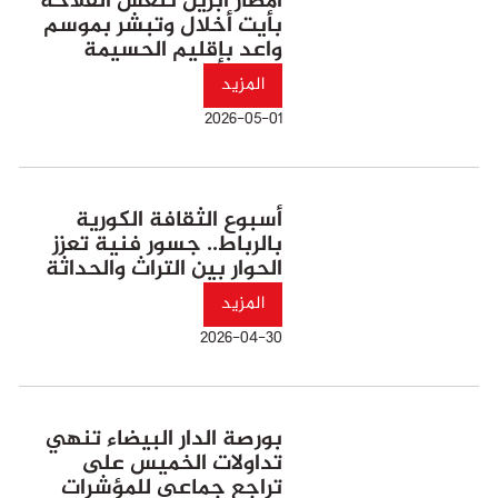
أمطار أبريل تنعش الفلاحة
بأيت أخلال وتبشر بموسم
واعد بإقليم الحسيمة
المزيد
2026-05-01
أسبوع الثقافة الكورية
بالرباط.. جسور فنية تعزز
الحوار بين التراث والحداثة
المزيد
2026-04-30
بورصة الدار البيضاء تنهي
تداولات الخميس على
تراجع جماعي للمؤشرات