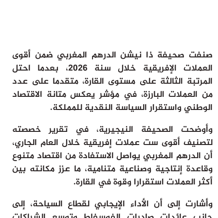
ثقافة وفن
منوعات
أرشيف
صنفت صحيفة ذا نيشن الدرهم المغربي ضمن أقوى
العملات الإفريقية خلال سنة 2026، بعدما احتل
المرتبة الثالثة على مستوى القارة، متقدما على عدد
من العملات البارزة، في مؤشر يعكس متانة الاقتصاد
الوطني واستقرار السياسة النقدية للمملكة.
وأوضحت الصحيفة النيجيرية، في تقرير خصصته
لتصنيف أقوى ست عملات إفريقية خلال العام الجاري،
أن الدرهم المغربي يواصل الاستفادة من اقتصاد متنوع
وقاعدة إنتاجية وصناعية متنامية، ما عزز مكانته بين
أكثر العملات استقرارا وقوة في القارة.
وأشارت إلى أن الأداء الإيجابي لقطاع السياحة، إلى
جانب عائدات صادرات الفوسفاط وتوسع الشراكات