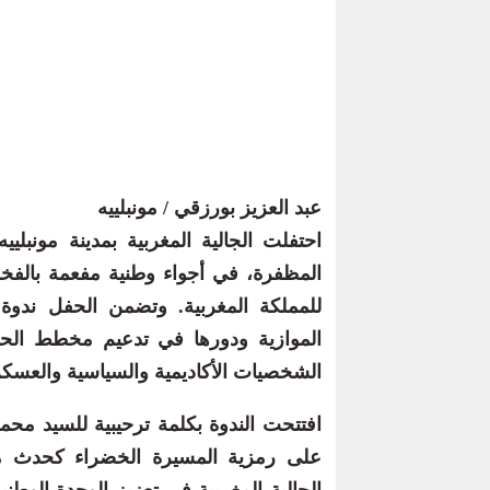
عبد العزيز بورزقي / مونبلييه
احتفلت الجالية المغربية بمدينة مونبلي
المظفرة، في أجواء وطنية مفعمة بالفخر
للمملكة المغربية. وتضمن الحفل ندوة
الموازية ودورها في تدعيم مخطط الحك
الشخصيات الأكاديمية والسياسية والعسكرية
افتتحت الندوة بكلمة ترحيبية للسيد محم
على رمزية المسيرة الخضراء كحدث م
الجالية المغربية في تعزيز الوحدة الوطن