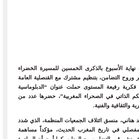
يه نهاية الأسبوع بالذكرى الخمسين للمسيرة الخضراء
 وروح التضامن، بتنظيم مشترك مع القنصلية العامة
 فكرية رفيعة المستوى حملت عنوان “الدبلوماسية
م الذاتي في الصحراء المغربية”، حضرها عدد من
 والثقافية والفنية.
د هناني، منسق ائتلاف الجمعيات المنظمة، الذي شدد
فصلي في تاريخ المغرب الحديث، مؤكداً مساهمة
ية ونشر قيم التضامن مع الوطن. كما أبرز أن المبادرة