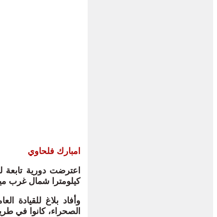
امبارك فلحاوي
كيلومترا شمال غرب ميناء طانطان، وك
وأفاد بلاغ للقيادة ال
الصحراء، كانوا في طريق