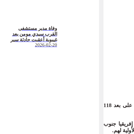
وفاة مدير مستشفى
القرب سيدي مومن بعد
غيبوبة أعقبت حادثة سير
2026-02-20
اعترضت دورية تابعة للبحرية الملكية في أعالي البحار، أمس الاثنين، قاربا مطاطيا على بعد 118
إفريقيا جنوب
ولية لهم.