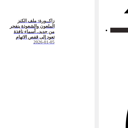
زاكــورة: ملف الكنز
الملعون والشعوذة ينفجر
من جديد.. أسماء نافذة
تعود إلى قفص الاتهام
2026-01-05