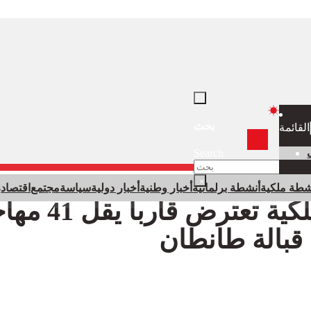
بحث
القائمة
Search
×
شطة ملكية
أنشطة برلمانية
أخبار وطنية
أخبار دولية
سياسة
مجتمع
اقتصاد
ر
البحرية الملكية تعترض قار
قبالة طانطان