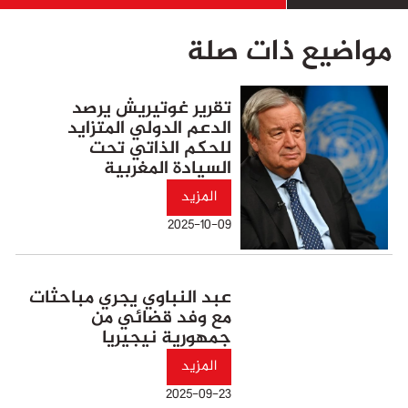
مواضيع ذات صلة
تقرير غوتيريش يرصد
الدعم الدولي المتزايد
للحكم الذاتي تحت
السيادة المغربية
المزيد
2025-10-09
عبد النباوي يجري مباحثات
مع وفد قضائي من
جمهورية نيجيريا
المزيد
2025-09-23