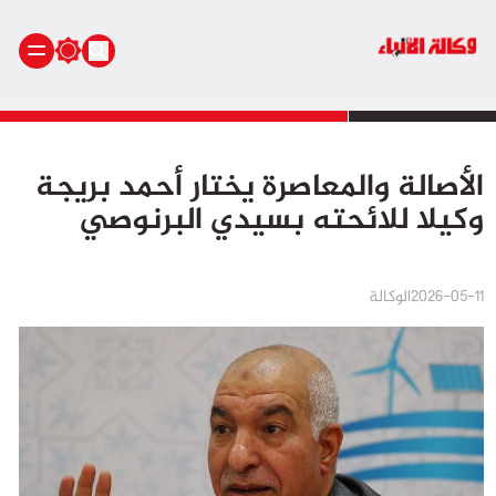
الرئيسية
الأصالة والمعاصرة يختار أحمد بريجة
أنشطة ملكية
وكيلا للائحته بسيدي البرنوصي
أنشطة برلمانية
أخبار وطنية
أخبار دولية
2026-05-11
الوكالة
سياسة
مجتمع
اقتصاد
رياضة
صحة
بيئة