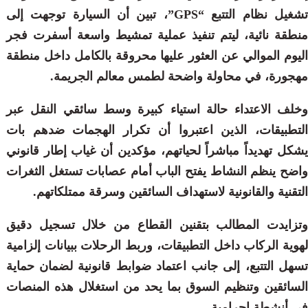
تشغيل نظام التتبع “GPS”، تبين أن السيارة توجهت إلى
منطقة نائية، ليتم تنفيذ عملية تمشيط واسعة أسفرت فجر
اليوم الموالي عن العثور عليها محروقة بالكامل داخل منطقة
مهجورة، في محاولة واضحة لطمس معالم الجريمة.
وخلف الاعتداء حالة استياء كبيرة وسط سائقي النقل عبر
التطبيقات، الذين اعتبروا أن تكرار الهجمات ضدهم بات
يشكل تهديداً مباشراً لحياتهم، مؤكدين أن غياب إطار قانوني
واضح ينظم النشاط يفتح الباب أمام عصابات تستغل الثغرات
التقنية والقانونية لاستهداف السائقين وسرقة ممتلكاتهم.
وتزايدت المطالب بتقنين القطاع من خلال تسجيل دقيق
لهوية الركاب داخل التطبيقات، وربط الرحلات ببيانات إلزامية
تسهل التتبع، إلى جانب اعتماد ضوابط قانونية لضمان حماية
السائقين وتنظيم السوق بما يحد من استغلال هذه المنصات
في أنشطة إجرامية.