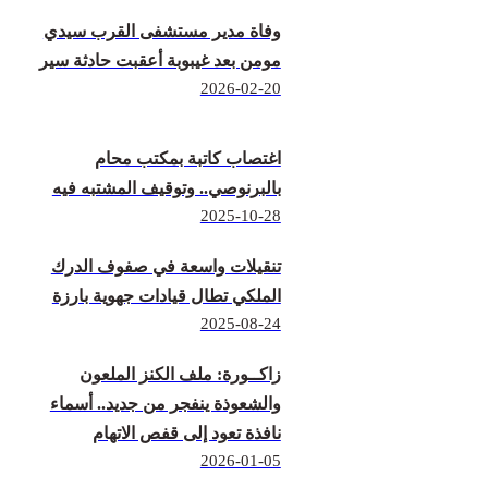
وفاة مدير مستشفى القرب سيدي
مومن بعد غيبوبة أعقبت حادثة سير
2026-02-20
اغتصاب كاتبة بمكتب محام
بالبرنوصي.. وتوقيف المشتبه فيه
2025-10-28
تنقيلات واسعة في صفوف الدرك
الملكي تطال قيادات جهوية بارزة
2025-08-24
زاكــورة: ملف الكنز الملعون
والشعوذة ينفجر من جديد.. أسماء
نافذة تعود إلى قفص الاتهام
2026-01-05