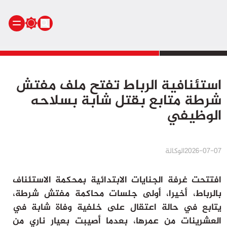
الرئيسية
استئنافية الرباط تفتح ملف مفتش
أنشطة ملكية
شرطة متابع بقتل شابة بسلاحه
أنشطة برلمانية
الوظيفي
أخبار وطنية
أخبار دولية
سياسة
2026-07-07
الوكالة
مجتمع
اقتصاد
افتتحت غرفة الجنايات الابتدائية بمحكمة الاستئناف
رياضة
بالرباط، أخيرا، أولى جلسات محاكمة مفتش شرطة،
صحة
يتابع في حالة اعتقال على خلفية وفاة شابة في
بيئة
العشرينات من عمرها، بعدما أصيبت بعيار ناري من