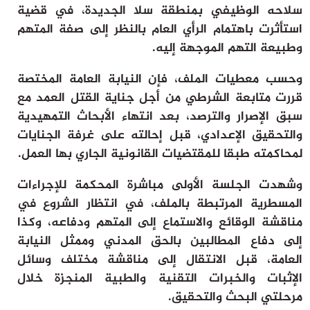
سلاحه الوظيفي بمنطقة سلا الجديدة، في قضية
ثقافة وفن
استأثرت باهتمام الرأي العام بالنظر إلى صفة المتهم
منوعات
وطبيعة التهم الموجهة إليه.
أرشيف
وحسب معطيات الملف، فإن النيابة العامة المختصة
قررت متابعة الشرطي من أجل جناية القتل العمد مع
سبق الإصرار والترصد، بعد انتهاء الأبحاث التمهيدية
والتحقيق الإعدادي، قبل إحالته على غرفة الجنايات
لمحاكمته طبقا للمقتضيات القانونية الجاري بها العمل.
وشهدت الجلسة الأولى مباشرة المحكمة للإجراءات
المسطرية المرتبطة بالملف، في انتظار الشروع في
مناقشة الوقائع والاستماع إلى المتهم ودفاعه، وكذا
إلى دفاع المطالبين بالحق المدني وممثل النيابة
العامة، قبل الانتقال إلى مناقشة مختلف وسائل
الإثبات والخبرات التقنية والطبية المنجزة خلال
مرحلتي البحث والتحقيق.