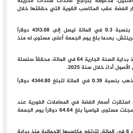
لاثنين، مدعومة بتراجع عائدات سندات الخزينة
ر الفضة عقب المكاسب القوية التي حققتها خلال
وارتفع الذهب في المعاملات الفورية بنسبة 0.3 في المائة ليصل إلى 4313.08 دولاراً
 الساعة 01:19 بتوقيت غرينتش، بعدما بلغ يوم الجمعة أعلى مستوى له منذ
وبهذا الأداء، تجاوزت مكاسب الذهب منذ بداية السنة الجارية 64 في المائة، محققاً سلسلة
صول أداءً خلال سنة 2025.
كما صعدت العقود الآجلة الأمريكية للذهب بنسبة 0.39 في المائة لتبلغ 4344.80 دولاراً
استقرت أسعار الفضة في المعاملات الفورية عند
62.02 دولاراً للأوقية، بعدما كانت قد سجلت مستوى قياسياً بلغ 64.64 دولاراً يوم الجمعة
وحققت الفضة مكاسب أسبوعية ناهزت 6 في المائة، لترتفع مكاسبها الإجمالية منذ بداية