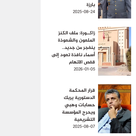
بارزة
2025-08-24
زاكــورة: ملف الكنز
الملعون والشعوذة
ينفجر من جديد..
أسماء نافذة تعود إلى
قفص الاتهام
2026-01-05
قرار المحكمة
الدستورية يربك
حسابات وهبي
ويحرج المؤسسة
التشريعية
2025-08-07