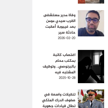
وفاة مدير مستشفى
القرب سيدي مومن
بعد غيبوبة أعقبت
حادثة سير
2026-02-20
اغتصاب كاتبة
بمكتب محام
بالبرنوصي.. وتوقيف
المشتبه فيه
2025-10-28
تنقيلات واسعة في
صفوف الدرك الملكي
تطال قيادات جهوية