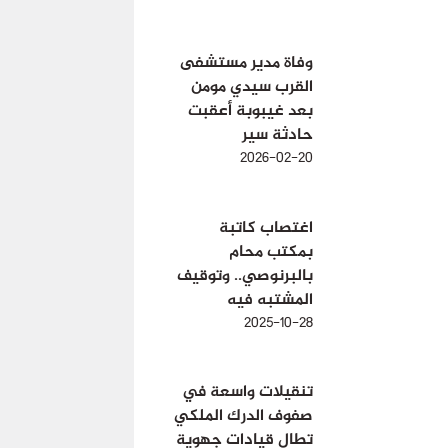
وفاة مدير مستشفى
القرب سيدي مومن
بعد غيبوبة أعقبت
حادثة سير
2026-02-20
اغتصاب كاتبة
بمكتب محام
بالبرنوصي.. وتوقيف
المشتبه فيه
2025-10-28
تنقيلات واسعة في
صفوف الدرك الملكي
تطال قيادات جهوية