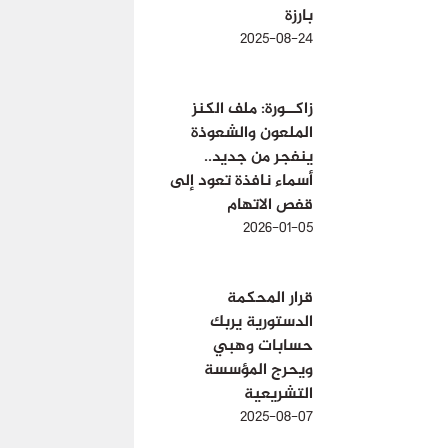
بارزة
2025-08-24
زاكــورة: ملف الكنز
الملعون والشعوذة
ينفجر من جديد..
أسماء نافذة تعود إلى
قفص الاتهام
2026-01-05
قرار المحكمة
الدستورية يربك
حسابات وهبي
ويحرج المؤسسة
التشريعية
2025-08-07