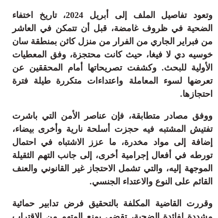
ثقافة وفن
وتعود تفاصيل الملف إلى أبريل 2024، تاريخ اختفاء
منوعات
الضحية في ظروف غامضة، قبل أن تتمكن في العاشر
أرشيف
من فبراير الجاري من الفرار من منزل كائن بمنطقة سان
خوسيه دي لا فيغا، حيث كانت محتجزة، وفق المعطيات
الأولية للبحث. وكشفت تصريحاتها أمام المحققين عن
تعرضها لسوء المعاملة واعتداءات متكررة طيلة فترة
احتجازها.
ووفق مصادر متطابقة، فإن عناصر الأمن التي باشرت
تفتيش المشتبه فيه حجزت أسلحة نارية وأخرى بيضاء،
إضافة إلى مواد مخدرة، ما عزز الاشتباه في احتمال
تورطه في أفعال إجرامية أخرى، إلى جانب التهم الثقيلة
الموجهة إليه، والتي تشمل الاحتجاز غير القانوني والعنف
القائم على النوع والاعتداء الجنسي.
وقررت القاضية المكلفة بالتحقيق فرض تدابير حمائية
مشددة لفائدة الضحية، تقضي بمنع المتهم من الاقتراب