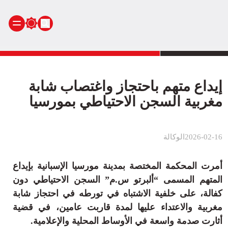
الرئيسية
أنشطة ملكية
إيداع متهم باحتجاز واغتصاب شابة
أنشطة برلمانية
مغربية السجن الاحتياطي بمورسيا
أخبار وطنية
أخبار دولية
2026-02-16
الوكالة
سياسة
مجتمع
أمرت المحكمة المختصة بمدينة مورسيا الإسبانية بإيداع
اقتصاد
المتهم المسمى “ألبرتو س.م” السجن الاحتياطي دون
رياضة
كفالة، على خلفية الاشتباه في تورطه في احتجاز شابة
صحة
مغربية والاعتداء عليها لمدة قاربت عامين، في قضية
بيئة
أثارت صدمة واسعة في الأوساط المحلية والإعلامية.