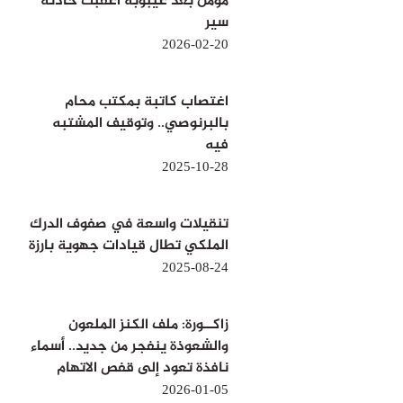
مومن بعد غيبوبة أعقبت حادثة
سير
2026-02-20
اغتصاب كاتبة بمكتب محام
بالبرنوصي.. وتوقيف المشتبه
فيه
2025-10-28
تنقيلات واسعة في صفوف الدرك
الملكي تطال قيادات جهوية بارزة
2025-08-24
زاكــورة: ملف الكنز الملعون
والشعوذة ينفجر من جديد.. أسماء
نافذة تعود إلى قفص الاتهام
2026-01-05