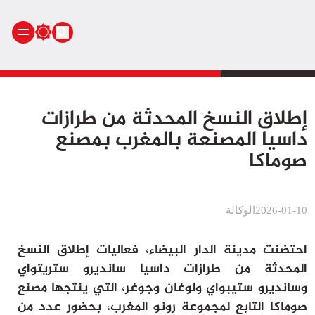
الرئيسية
إطلاق النسخ المحدثة من طرازات
أنشطة ملكية
داسيا المصنعة بالمغرب بمصنع
أنشطة برلمانية
صوماكا
أخبار وطنية
أخبار دولية
سياسة
2026-01-10
الوكالة
مجتمع
اقتصاد
احتضنت مدينة الدار البيضاء، فعاليات إطلاق النسخ
رياضة
المحدثة من طرازات داسيا سانديرو ستريتواي
صحة
وسانديرو ستيبواي ولوغان وجوغر، التي ينتجها مصنع
بيئة
صوماكا التابع لمجموعة رونو المغرب، بحضور عدد من