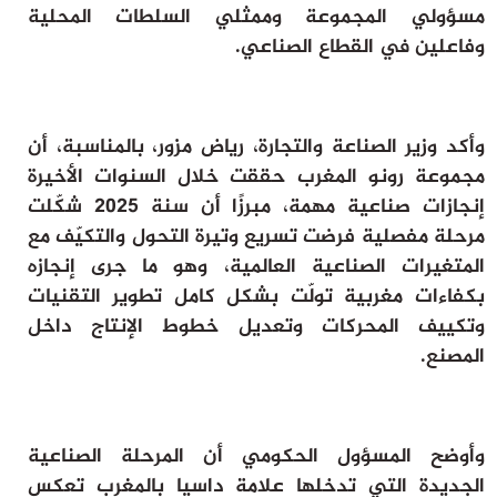
مسؤولي المجموعة وممثلي السلطات المحلية
ثقافة وفن
وفاعلين في القطاع الصناعي.
منوعات
أرشيف
وأكد وزير الصناعة والتجارة، رياض مزور، بالمناسبة، أن
مجموعة رونو المغرب حققت خلال السنوات الأخيرة
إنجازات صناعية مهمة، مبرزًا أن سنة 2025 شكّلت
مرحلة مفصلية فرضت تسريع وتيرة التحول والتكيّف مع
المتغيرات الصناعية العالمية، وهو ما جرى إنجازه
بكفاءات مغربية تولّت بشكل كامل تطوير التقنيات
وتكييف المحركات وتعديل خطوط الإنتاج داخل
المصنع.
وأوضح المسؤول الحكومي أن المرحلة الصناعية
الجديدة التي تدخلها علامة داسيا بالمغرب تعكس