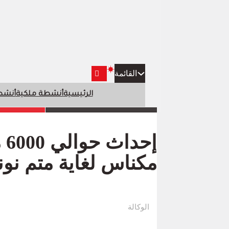
القائمة
الرئيسية
أنشطة ملكية
أنشطة
إح
مكناس لغاية متم نونبر 4
الوكالة