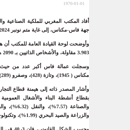
1970-01-01
أفاد المكتب المغربي للملكية الصناعية وا
جهة فاس-مكناس، إلى غاية متم نونبر 2024، بلغ ما مجموعه 5993 مقاولة جديدة.
وأوضحت لوحة القيادة العامة للمكتب أن هذ
3.903 مقاولة، والأشخاص الذاتيين بـ 2090 مقاولة.
مكناس ( 1945)، وتازة (428)، وصفرو (289)، وتاونات (186)، وأزرو (177)، وبولمان (154).
والزراعة والصيد البحري (1.99%)، وتكنولوجيا المعلومات والاتصالات (1.65%).
وحسب الشك