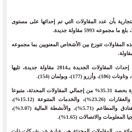
لتجارية بأن عدد المقاولات التي تم إحداثها على مستوى
ه المقاولات تتوزع بين الأشخاص المعنويين بما مجموعه
وسجلت عمالة فاس أكبر عدد من حيث إحداث المقاولات الجديدة بـ2814 مقاولة جديدة، تليها
وأشار المصدر ذاته إلى هيمنة قطاع التجارة بحصة 35.31% من إجمالي المقاولات المحدثة، متبوعا
بقطاع أنشطة البناء والأشغال العمومية والعقارات (23.26%)، والخدمات المتنوعة (15.12%)،
والصناعة (7.57%)، والنقل (6.32%)، والفنادق والمطاعم (5.71%)، والأنشطة المالية (3.07%)،
ل القانوني، فإن 3ر40 في المائة من المقاولات المحدثة هي عبارة عن شركات ذات