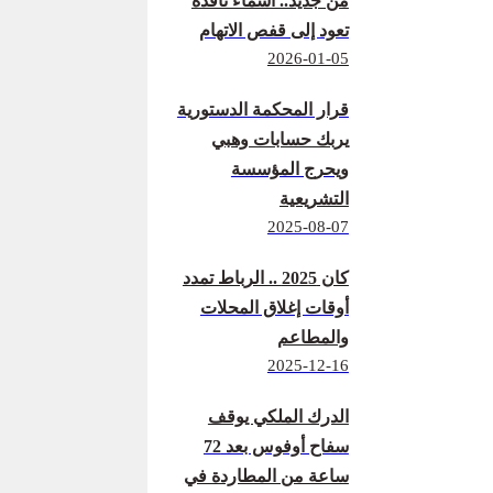
من جديد.. أسماء نافذة
تعود إلى قفص الاتهام
2026-01-05
قرار المحكمة الدستورية
يربك حسابات وهبي
ويحرج المؤسسة
التشريعية
2025-08-07
كان 2025 .. الرباط تمدد
أوقات إغلاق المحلات
والمطاعم
2025-12-16
الدرك الملكي يوقف
سفاح أوفوس بعد 72
ساعة من المطاردة في