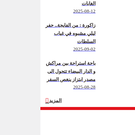
الغابات
2025-08-12
زاكورة : من الفايجة.. حفر
ليلي مشبوه في غياب
السلطات
2025-09-02
باحة استراحة بين مراكش
و الدار البيضاء تتحول الى
مصدر ابتزاز ينغص السفر
2025-08-28
المزيد