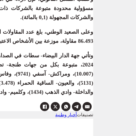
والشركات المجهولة (0,1 بالمائة).
86.493 مقاولة، موزعة بين الأشخاص الاعتباريين (61.819) والأشخاص الذاتيين (24.674).
والداخلة- وادي الذهب (1434)، وكلميم- واد نون (702).
تصنيفات
أخبار وطنية