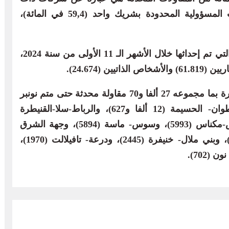
مسؤولية محدودة متبوعة بالشركات ذات المسؤولية المحدودة بشريك واحد (59,4 في المائة)،
وعلى الصعيد الوطني، بلغ عدد المقاولات التي تم إحداثها خلال الأشهر الـ 11 الأولى من سنة 2024،
وتأتي جهة الدار البيضاء- سطات في الصدارة بما مجموعه 27 ألفا و70 مقاولة محدثة حتى متم نونبر
2024، متبوعة بكل من جهات طنجة- تطوان- الحسيمة (12 ألفا و627)، والرباط-سلا-القنيطرة
(10.007)، ومراكش- آسفي (9741)، وفاس-مكناس (5993)، وسوس- ماسة (5894)، وجهة الشرق
(5131)، والعيون- الساقية الحمراء (3.478)، وبني ملال- خنيفرة (2445)، ودرعة- تافيلالت (1970)،