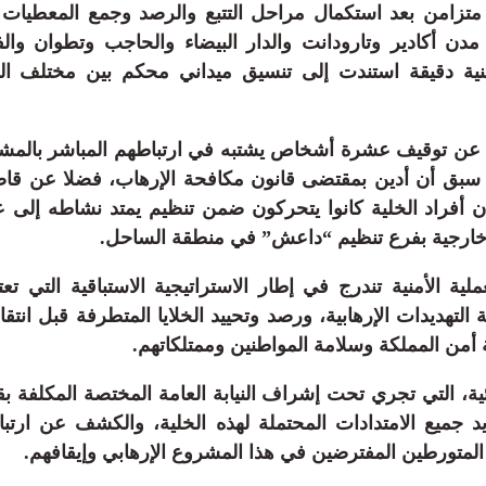
تزامن بعد استكمال مراحل التتبع والرصد وجمع المعطيات ال
ن أكادير وتارودانت والدار البيضاء والحاجب وتطوان وال
ة دقيقة استندت إلى تنسيق ميداني محكم بين مختلف المص
عن توقيف عشرة أشخاص يشتبه في ارتباطهم المباشر بالمشر
سبق أن أدين بمقتضى قانون مكافحة الإرهاب، فضلا عن قاص
أن أفراد الخلية كانوا يتحركون ضمن تنظيم يمتد نشاطه إلى 
 خارجية بفرع تنظيم “داعش” في منطقة الساحل.
ملية الأمنية تندرج في إطار الاستراتيجية الاستباقية التي تع
ة التهديدات الإرهابية، ورصد وتحييد الخلايا المتطرفة قبل انتقا
ة أمن المملكة وسلامة المواطنين وممتلكاتهم.
ئية، التي تجري تحت إشراف النيابة العامة المختصة المكلفة بق
جميع الامتدادات المحتملة لهذه الخلية، والكشف عن ارتباطا
المتورطين المفترضين في هذا المشروع الإرهابي وإيقافهم.