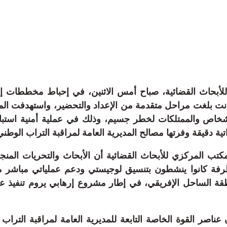
لأبحاث القضائية، صباح أمس الاثنين، في إحباط مخططات إ
كانت بلغت مراحل متقدمة من الإعداد والتحضير، واستهدفت ال
شخاص والممتلكات لخطر جسيم، وذلك في عملية أمنية استباق
ة دقيقة وفرتها مصالح المديرية العامة لمراقبة التراب الوطني
مكتب المركزي للأبحاث القضائية أن الأبحاث والتحريات الم
تطرفة كانوا ينشطون بتنسيق لوجيستي ودعم عملياتي مباشر 
قة الساحل الإفريقي، في إطار مشروع إرهابي يروم تنفيذ عم
عناصر القوة الخاصة التابعة للمديرية العامة لمراقبة التراب