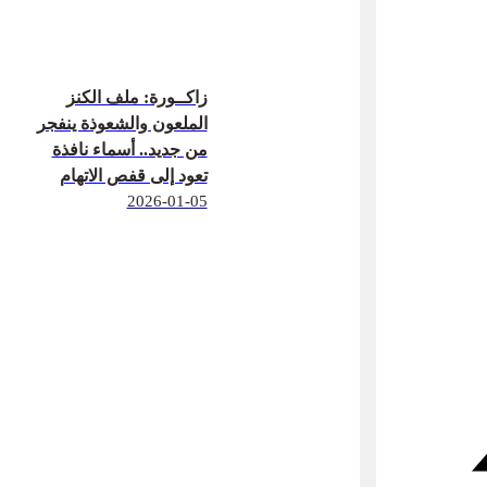
زاكــورة: ملف الكنز
الملعون والشعوذة ينفجر
من جديد.. أسماء نافذة
تعود إلى قفص الاتهام
2026-01-05