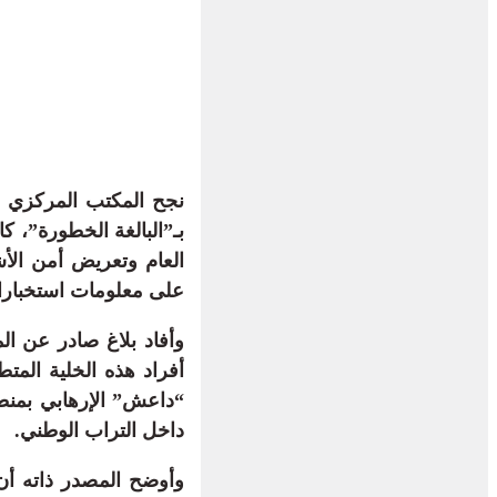
نجح المكتب المركزي ل
بـ”البالغة الخطورة”، 
العام وتعريض أمن الأ
على معلومات استخباراتي
وأفاد بلاغ صادر عن ال
أفراد هذه الخلية الم
“داعش” الإرهابي بمنط
داخل التراب الوطني.
وأوضح المصدر ذاته أن 