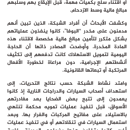
أو اقتناء سلع بكميات مهمة، قبل الإيقاع بهم وسلبهم
مبالغ مالية وسط الازدحام.
وكشفت الأبحاث أن أفراد الشبكة، الذين تبين أنهم
مدمنون على مخدر “البوفا”، كانوا ينفذون عملياتهم
بشكل متكرر لتأمين مبالغ مالية مخصصة لاقتناء هذه
المادة المخدرة. وأوضحت المصادر ذاتها أن الحاجة
اليومية لتمويل الاستهلاك كانت تدفعهم إلى تكثيف
أنشطتهم الإجرامية، دون مراعاة لخطورة الأفعال
المرتكبة أو تبعاتها القانونية.
وامتد نشاط الشبكة حسب نتائج التحريات، إلى
استهداف أصحاب السيارات والدراجات النارية إذ كانوا
يعمدون إلى تتبع بعض الضحايا بعد مغادرتهم
الأسواق، قبل تنفيذ عمليات تمويه محكمة تنتهي
بالاستيلاء على مفاتيح المركبات والفرار بها. وبعد
استعمال السيارات في تنقلاتهم أو في تنفيذ عمليات