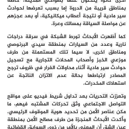
أخرى كانوا يتخلون عنها بضواحي المدينة، خاصة
بمناطق قريبة من الدروة إما بسبب تعرضها لحوادث
سير مادية أو نتيجة أعطاب ميكانيكية، أو بعد عجزهم
عن مواصلة السياقة بمسالك وعرة.
كما أظهرت الأبحاث تورط الشبكة في سرقة دراجات
نارية وعدد من السيارات بمنطقة سيدي البرنوصي
ومناطق اخرى، لا سيما تلك المستعملة من طرف
موزعي الخبز وأصحاب المحلات التجارية مع تسجيل
حوادث سير مادية أثناء محاولات الفرار في ظروف ترجح
المصادر ارتباطها بحالة عدم الاتزان الناتجة عن
استهلاك المخدرات.
وتعززت التحريات بعد تداول شريط فيديو على مواقع
التواصل الاجتماعي وثق تحركات المشتبه فيهم، ما
مكن عناصر الأمن من تحديد هوية الموقوف الرئيسي.
وأكدت الأبحاث المنجزة من طرف مصالح الأمن بمنطقة
عين الشق أن المعني بالأمر من ذوي السوابق القضائية