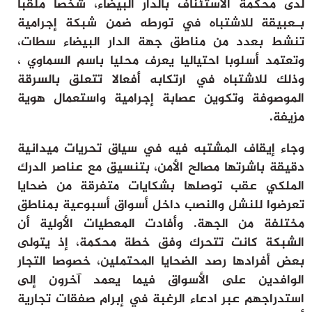
لدى محكمة الاستئناف بالدار البيضاء، شخصا ملقبا
ثقافة وفن
بـعبيقة للاشتباه في تورطه ضمن شبكة إجرامية
منوعات
تنشط بعدد من مناطق جهة الدار البيضاء سطات،
أرشيف
وتعتمد أسلوبا احتياليا يعرف محليا باسم السماوي ،
وذلك للاشتباه في ارتكابه أفعالا تتعلق بالسرقة
الموصوفة وتكوين عصابة إجرامية واستعمال هوية
مزيفة.
وجاء إيقاف المشتبه فيه في سياق تحريات ميدانية
دقيقة باشرتها مصالح الأمن، بتنسيق مع عناصر الدرك
الملكي عقب توصلها بشكايات متفرقة من ضحايا
تعرضوا للنشل والنصب داخل أسواق أسبوعية بمناطق
مختلفة من الجهة. وأفادت المعطيات الأولية أن
الشبكة كانت تتحرك وفق خطة محكمة، إذ يتولى
بعض أفرادها رصد الضحايا المحتملين، خصوصا التجار
الوافدين على الأسواق فيما يعمد آخرون إلى
استدراجهم عبر ادعاء الرغبة في إبرام صفقات تجارية