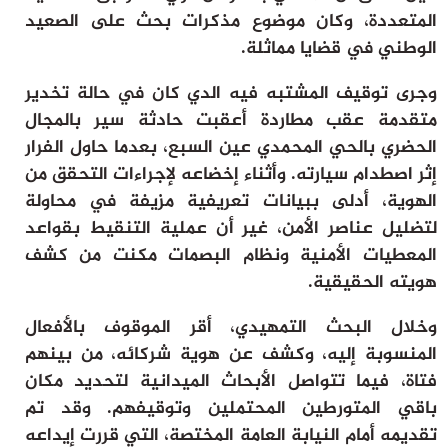
المتعددة، وكان موضوع مذكرات بحث على الصعيد
الوطني في قضايا مماثلة.
وجرى توقيف المشتبه فيه الدي كان في حالة تخدير
متقدمة عقب مطاردة أعقبت حادثة سير بالمجال
الحضري بالحي المحمدي عين السبع، بعدما حاول الفرار
إثر اصطدام سيارته. وأثناء إخضاعه لإجراءات التحقق من
الهوية، أدلى ببيانات تعريفية مزيفة في محاولة
لتضليل عناصر الأمن، غير أن عملية التنقيط بقواعد
المعطيات الأمنية ونظام البصمات مكنت من كشف
هويته الحقيقية.
وخلال البحث التمهيدي، أقر الموقوف بالأفعال
المنسوبة إليه، وكشف عن هوية شركائه، من بينهم
فتاة، فيما تتواصل الأبحاث الميدانية لتحديد مكان
باقي المتورطين المحتملين وتوقيفهم. وقد تم
تقديمه أمام النيابة العامة المختصة، التي قررت إيداعه