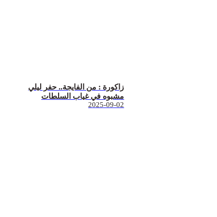
زاكورة : من الفايجة.. حفر ليلي
مشبوه في غياب السلطات
2025-09-02