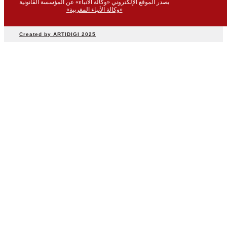
يصدر الموقع الإلكتروني «وكالة الأنباء» عن المؤسسة القانونية
رياضة
«وكالة الأنباء المغربية»
صحة
بيئة
Created by ARTIDIGI 2025
ثقافة
وفن
منوعات
أرشيف