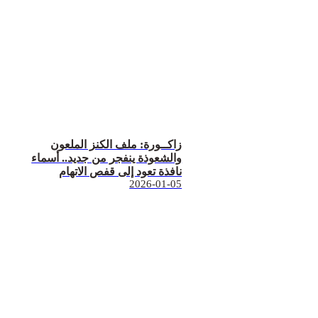
زاكــورة: ملف الكنز الملعون
والشعوذة ينفجر من جديد.. أسماء
نافذة تعود إلى قفص الاتهام
2026-01-05