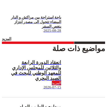
باحة استراحة بين مراكش و الدار
البيضاء تتحول الى مصدر ابتزاز
ينغص السفر
2025-08-28
المزيد
مواضيع ذات صلة
انعقاد الدورة الرابعة
والثلاثين للمجلس الإداري
للمعهد الوطني للبحث في
الصيد البحري
المزيد
2026-07-15
ميداوي: الطـب العـام